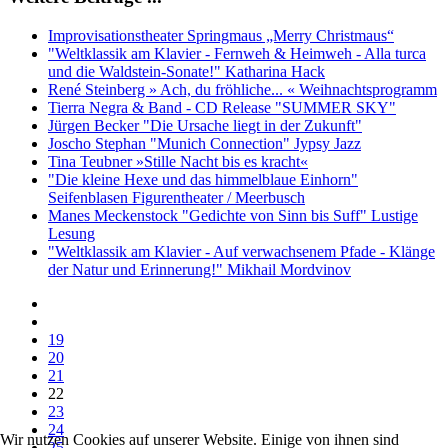
Improvisationstheater Springmaus „Merry Christmaus“
"Weltklassik am Klavier - Fernweh & Heimweh - Alla turca
und die Waldstein-Sonate!" Katharina Hack
René Steinberg » Ach, du fröhliche... « Weihnachtsprogramm
Tierra Negra & Band - CD Release "SUMMER SKY"
Jürgen Becker "Die Ursache liegt in der Zukunft"
Joscho Stephan "Munich Connection" Jypsy Jazz
Tina Teubner »Stille Nacht bis es kracht«
"Die kleine Hexe und das himmelblaue Einhorn"
Seifenblasen Figurentheater / Meerbusch
Manes Meckenstock "Gedichte von Sinn bis Suff" Lustige
Lesung
"Weltklassik am Klavier - Auf verwachsenem Pfade - Klänge
der Natur und Erinnerung!" Mikhail Mordvinov
19
20
21
22
23
24
Wir nutzen Cookies auf unserer Website. Einige von ihnen sind
25