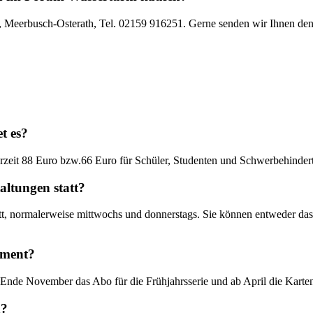
e, Meerbusch-Osterath, Tel. 02159 916251. Gerne senden wir Ihnen de
t es?
rzeit 88 Euro bzw.66 Euro für Schüler, Studenten und Schwerbehindert
altungen statt?
att, normalerweise mittwochs und donnerstags. Sie können entweder da
ement?
 Ende November das Abo für die Frühjahrsserie und ab April die Karten
n?