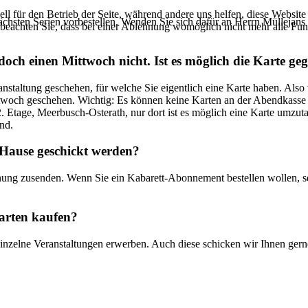
ell für den Betrieb der Seite, während andere uns helfen, diese Websit
nächsten Serien vorbestellen. Wenden Sie sich dafür an Herrn Mülleja
 beachten Sie, dass bei einer Ablehnung womöglich nicht mehr alle Funk
doch einen Mittwoch nicht. Ist es möglich die Karte g
anstaltung geschehen, für welche Sie eigentlich eine Karte haben. Also
ttwoch geschehen. Wichtig: Es können keine Karten an der Abendkass
 Etage, Meerbusch-Osterath, nur dort ist es möglich eine Karte umzut
nd.
Hause geschickt werden?
hnung zusenden. Wenn Sie ein Kabarett-Abonnement bestellen wollen, s
Karten kaufen?
r einzelne Veranstaltungen erwerben. Auch diese schicken wir Ihnen ger