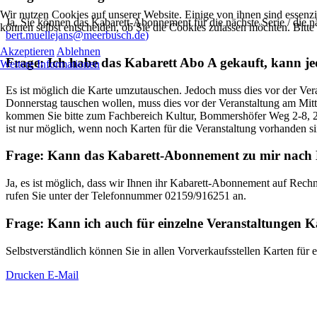
Wir nutzen Cookies auf unserer Website. Einige von ihnen sind essenzi
Ja, Sie können das Kabarett-Abonnement für die nächste Serie / die 
können selbst entscheiden, ob Sie die Cookies zulassen möchten. Bitte
bert.muellejans@meerbusch.de
)
Akzeptieren
Ablehnen
Frage: Ich habe das Kabarett Abo A gekauft, kann je
Weitere Informationen
Es ist möglich die Karte umzutauschen. Jedoch muss dies vor der Ver
Donnerstag tauschen wollen, muss dies vor der Veranstaltung am Mi
kommen Sie bitte zum Fachbereich Kultur, Bommershöfer Weg 2-8, 2.
ist nur möglich, wenn noch Karten für die Veranstaltung vorhanden si
Frage: Kann das Kabarett-Abonnement zu mir nach 
Ja, es ist möglich, dass wir Ihnen ihr Kabarett-Abonnement auf Rec
rufen Sie unter der Telefonnummer 02159/916251 an.
Frage: Kann ich auch für einzelne Veranstaltungen 
Selbstverständlich können Sie in allen Vorverkaufsstellen Karten fü
Drucken
E-Mail