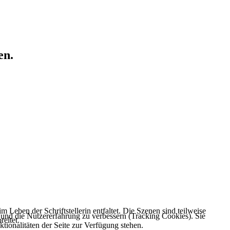
en.
Leben der Schriftstellerin entfaltet. Die Szenen sind teilweise
e und die Nutzererfahrung zu verbessern (Tracking Cookies). Sie
eitet.
tionalitäten der Seite zur Verfügung stehen.