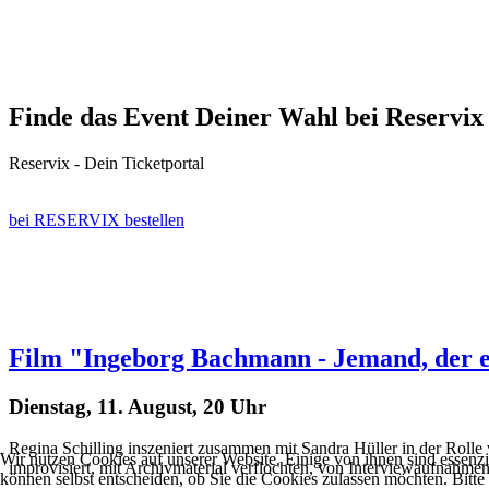
Finde das Event Deiner Wahl bei Reservix 
Reservix - Dein Ticketportal
bei RESERVIX bestellen
Film "Ingeborg Bachmann - Jemand, der e
Dienstag, 11. August, 20 Uhr
Regina Schilling inszeniert zusammen mit Sandra Hüller in der Rolle 
Wir nutzen Cookies auf unserer Website. Einige von ihnen sind essenzi
improvisiert, mit Archivmaterial verflochten, von Interviewaufnahme
können selbst entscheiden, ob Sie die Cookies zulassen möchten. Bitte