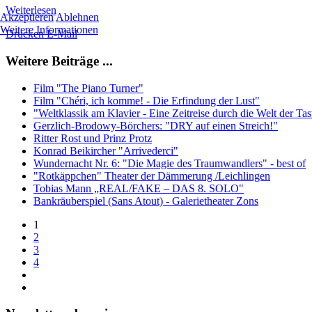
Weiterlesen
Akzeptieren
Ablehnen
Weitere Informationen
Drucken
E-Mail
Weitere Beiträge ...
Film "The Piano Turner"
Film "Chéri, ich komme! - Die Erfindung der Lust"
"Weltklassik am Klavier - Eine Zeitreise durch die Welt der Ta
Gerzlich-Brodowy-Börchers: "DRY auf einen Streich!"
Ritter Rost und Prinz Protz
Konrad Beikircher "Arrivederci"
Wundernacht Nr. 6: "Die Magie des Traumwandlers" - best of
"Rotkäppchen" Theater der Dämmerung /Leichlingen
Tobias Mann „REAL/FAKE – DAS 8. SOLO"
Bankräuberspiel (Sans Atout) - Galerietheater Zons
1
2
3
4