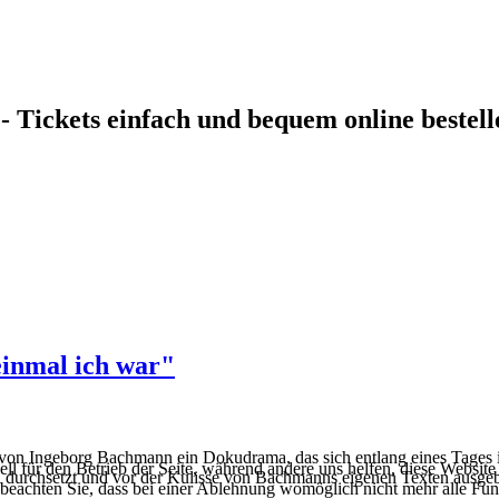
- Tickets einfach und bequem online bestell
inmal ich war"
von Ingeborg Bachmann ein Dokudrama, das sich entlang eines Tages im 
ell für den Betrieb der Seite, während andere uns helfen, diese Websit
n durchsetzt und vor der Kulisse von Bachmanns eigenen Texten ausgebr
 beachten Sie, dass bei einer Ablehnung womöglich nicht mehr alle Funk