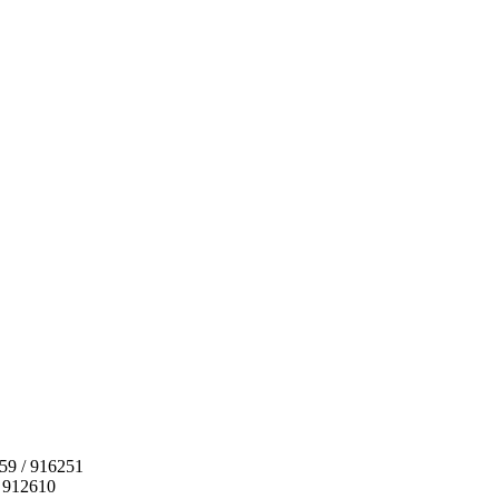
159 / 916251
 912610