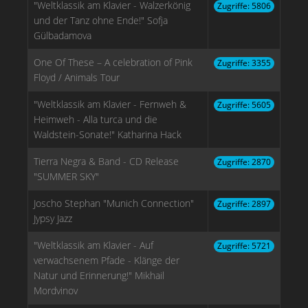
"Weltklassik am Klavier - Walzerkönig
Zugriffe: 5806
und der Tanz ohne Ende!" Sofja
Gülbadamova
One Of These – A celebration of Pink
Zugriffe: 3355
Floyd / Animals Tour
"Weltklassik am Klavier - Fernweh &
Zugriffe: 5605
Heimweh - Alla turca und die
Waldstein-Sonate!" Katharina Hack
Tierra Negra & Band - CD Release
Zugriffe: 2870
"SUMMER SKY"
Joscho Stephan "Munich Connection"
Zugriffe: 2897
Jypsy Jazz
"Weltklassik am Klavier - Auf
Zugriffe: 5721
verwachsenem Pfade - Klänge der
Natur und Erinnerung!" Mikhail
Mordvinov