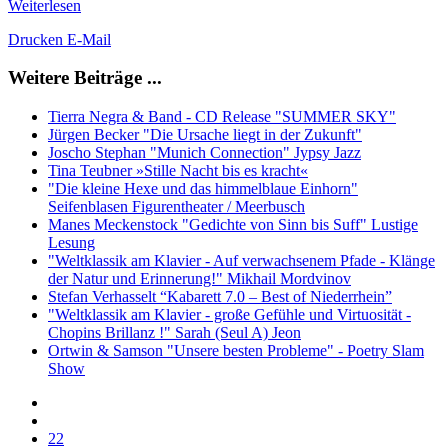
Weiterlesen
Drucken
E-Mail
Weitere Beiträge ...
Tierra Negra & Band - CD Release "SUMMER SKY"
Jürgen Becker "Die Ursache liegt in der Zukunft"
Joscho Stephan "Munich Connection" Jypsy Jazz
Tina Teubner »Stille Nacht bis es kracht«
"Die kleine Hexe und das himmelblaue Einhorn"
Seifenblasen Figurentheater / Meerbusch
Manes Meckenstock "Gedichte von Sinn bis Suff" Lustige
Lesung
"Weltklassik am Klavier - Auf verwachsenem Pfade - Klänge
der Natur und Erinnerung!" Mikhail Mordvinov
Stefan Verhasselt “Kabarett 7.0 – Best of Niederrhein”
"Weltklassik am Klavier - große Gefühle und Virtuosität -
Chopins Brillanz !" Sarah (Seul A) Jeon
Ortwin & Samson "Unsere besten Probleme" - Poetry Slam
Show
22