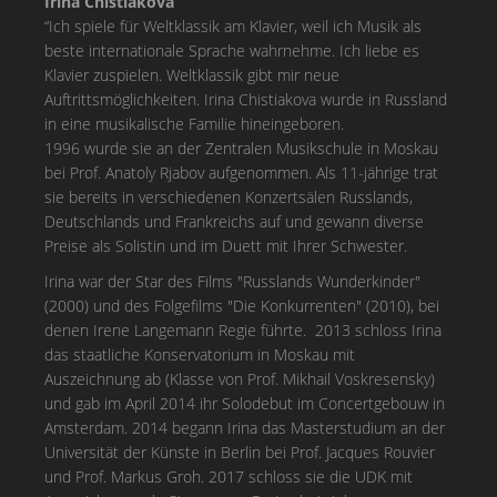
Irina Chistiakova
“Ich spiele für Weltklassik am Klavier, weil ich Musik als
beste internationale Sprache wahrnehme. Ich liebe es
Klavier zuspielen. Weltklassik gibt mir neue
Auftrittsmöglichkeiten. Irina Chistiakova wurde in Russland
in eine musikalische Familie hineingeboren.
1996 wurde sie an der Zentralen Musikschule in Moskau
bei Prof. Anatoly Rjabov aufgenommen. Als 11-jährige trat
sie bereits in verschiedenen Konzertsälen Russlands,
Deutschlands und Frankreichs auf und gewann diverse
Preise als Solistin und im Duett mit Ihrer Schwester.
Irina war der Star des Films "Russlands Wunderkinder"
(2000) und des Folgefilms "Die Konkurrenten" (2010), bei
denen Irene Langemann Regie führte. 2013 schloss Irina
das staatliche Konservatorium in Moskau mit
Auszeichnung ab (Klasse von Prof. Mikhail Voskresensky)
und gab im April 2014 ihr Solodebut im Concertgebouw in
Amsterdam. 2014 begann Irina das Masterstudium an der
Universität der Künste in Berlin bei Prof. Jacques Rouvier
und Prof. Markus Groh. 2017 schloss sie die UDK mit