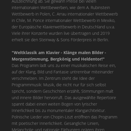
Auszeichnung ab. Sie gewann Preise bei vielen
internationalen Wettbewerben, wie dem A. Rubinstein
Wettbewerb in Polen, C. Arrau internationaler Wettbewerb
in Chile, M. Ponce internationaler Wettbewerb in Mexiko,
der Europäische Klavierwettbewerb in Deutschland u.v.a.
Viele ihrer Konzerte wurden live übertragen und 2019
erhielt sie den Steinway & Sons Förderpreis in Berlin.
"Weltklassik am Klavier - Klänge malen Bilder -
Morgenstimmung, Bergkönig und Heldentor!"
Das Programm lädt uns zu einer musikalischen Reise ein,
auf der Klang, Bild und Fantasie untrennbar miteinander
verschmelzen. Im Zentrum steht die Idee der
Programmmusik: Musik, die nicht nur für sich selbst
spricht, sondern Geschichten erzählt, Stimmungen malt
und innere Bilder hervorruft. Das ausgewählte Repertoire
spannt dabei einen weiten Bogen von lyrischer
Innerlichkeit bis zu monumentaler Klangarchitektur.
Polnische Lieder von Chopin-Liszt eröffnen das Programm
mit poetischer Innerlichkeit. Gesangliche Linien,
Melancholie und nationale Färbungen prägen ihren