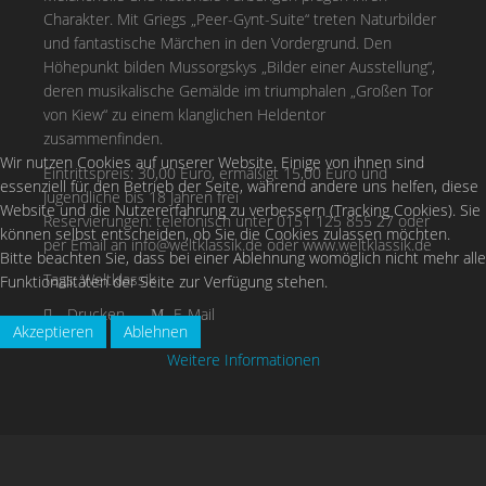
Charakter. Mit Griegs „Peer-Gynt-Suite“ treten Naturbilder
und fantastische Märchen in den Vordergrund. Den
Höhepunkt bilden Mussorgskys „Bilder einer Ausstellung“,
deren musikalische Gemälde im triumphalen „Großen Tor
von Kiew“ zu einem klanglichen Heldentor
zusammenfinden.
Wir nutzen Cookies auf unserer Website. Einige von ihnen sind
Eintrittspreis: 30,00 Euro, ermäßigt 15,00 Euro und
essenziell für den Betrieb der Seite, während andere uns helfen, diese
Jugendliche bis 18 Jahren frei
Website und die Nutzererfahrung zu verbessern (Tracking Cookies). Sie
Reservierungen: telefonisch unter 0151 125 855 27 oder
können selbst entscheiden, ob Sie die Cookies zulassen möchten.
per Email an
info@weltklassik.de
oder www.weltklassik.de
Bitte beachten Sie, dass bei einer Ablehnung womöglich nicht mehr alle
Tags:
Weltklassik
Funktionalitäten der Seite zur Verfügung stehen.
Drucken
E-Mail
Akzeptieren
Ablehnen
Weitere Informationen