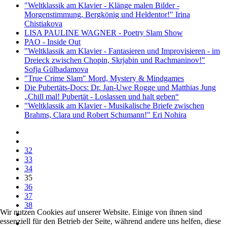
"Weltklassik am Klavier - Klänge malen Bilder -
Morgenstimmung, Bergkönig und Heldentor!" Irina
Chistiakova
LISA PAULINE WAGNER - Poetry Slam Show
PAO - Inside Out
"Weltklassik am Klavier - Fantasieren und Improvisieren - im
Dreieck zwischen Chopin, Skrjabin und Rachmaninov!"
Sofja Gülbadamova
"True Crime Slam" Mord, Mystery & Mindgames
Die Pubertäts-Docs: Dr. Jan-Uwe Rogge und Matthias Jung
„Chill mal! Pubertät - Loslassen und halt geben“
"Weltklassik am Klavier - Musikalische Briefe zwischen
Brahms, Clara und Robert Schumann!" Eri Nohira
32
33
34
35
36
37
38
Wir nutzen Cookies auf unserer Website. Einige von ihnen sind
essenziell für den Betrieb der Seite, während andere uns helfen, diese